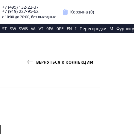
+7 (495) 132-22-37
p
shopping_bag
+7 (919) 227-95-62
Корзина (
0
)
с 10:00 до 20:00, без выходных
ST
SW
SWB
VA
VT
0PA
0PE
FN
I
Перегородки
M
Фурниту
Й
ВЕРНУТЬСЯ К КОЛЛЕКЦИИ