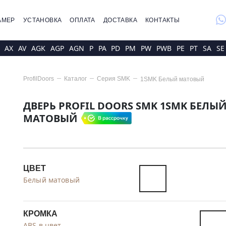
whatsap
АМЕР
УСТАНОВКА
ОПЛАТА
ДОСТАВКА
КОНТАКТЫ
AX
AV
AGK
AGP
AGN
P
PA
PD
PM
PW
PWB
PE
PT
SA
SE
ProfilDoors
Каталог
Серия
SMK
1SMK Белый матовый
ДВЕРЬ PROFIL DOORS SMK 1SMK БЕЛЫ
МАТОВЫЙ
ЦВЕТ
Белый матовый
КРОМКА
ABS в цвет