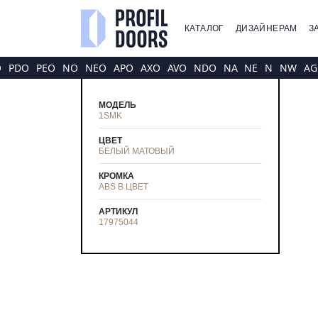
КАТАЛОГ
ДИЗАЙНЕРАМ
З
O
PDO
PEO
NO
NEO
APO
AXO
AVO
NDO
NA
NE
N
NW
AG
МОДЕЛЬ
1SMK
ЦВЕТ
БЕЛЫЙ МАТОВЫЙ
КРОМКА
ABS В ЦВЕТ
АРТИКУЛ
17975044