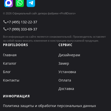
© 2026 Официальный сайт дилера фабрики «ProfilDoors»
+7 (495) 132-22-37
call
+7 (999) 333-69-37
call
Вся информация на сайте является ознакомительной. Производитель оставляет
за собой право вносить изменения в конструкцию выпускаемой продукции.
PROFILDOORS
СЕРВИС
Главная
Дизайнерам
Каталог
Замер
Блог
Установка
Контакты
Оплата
Доставка
ИНФОРМАЦИЯ
Политика защиты и обработки персональных данных