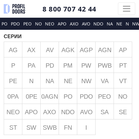
8 800 707 42 44
PO
PDO
PEO
NO
NEO
APO
AXO
AVO
NDO
NA
NE
N
N
СЕРИИ
AG
AX
AV
AGK
AGP
AGN
AP
P
PA
PD
PM
PW
PWB
PT
PE
N
NA
NE
NW
VA
VT
0PA
0PE
0AGN
PO
PDO
PEO
NO
NEO
APO
AXO
NDO
AVO
SA
SE
ST
SW
SWB
FN
I