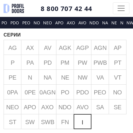
8 800 707 42 44
PO
PDO
PEO
NO
NEO
APO
AXO
AVO
NDO
NA
NE
N
N
СЕРИИ
AG
AX
AV
AGK
AGP
AGN
AP
P
PA
PD
PM
PW
PWB
PT
PE
N
NA
NE
NW
VA
VT
0PA
0PE
0AGN
PO
PDO
PEO
NO
NEO
APO
AXO
NDO
AVO
SA
SE
ST
SW
SWB
FN
I