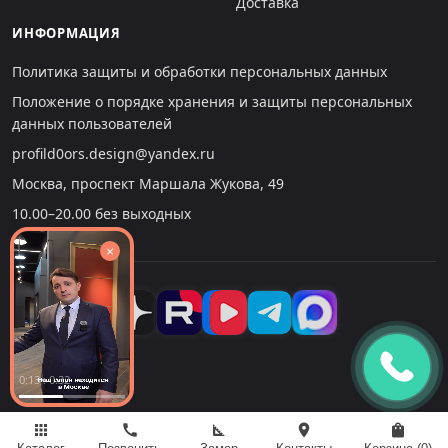
Доставка
ИНФОРМАЦИЯ
Политика защиты и обработки персональных данных
Положение о порядке хранения и защиты персональных
данных пользователей
profild0ors.design@yandex.ru
Москва, проспект Маршала Жукова, 49
10.00–20.00 без выходных
×
0:13 : 0:32
apps
call
square_foot
location_on
shopping_bag