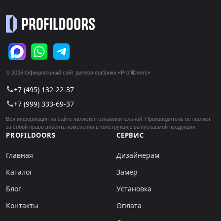
© 2026 Официальный сайт дилера фабрики «ProfilDoors»
+7 (495) 132-22-37
call
+7 (999) 333-69-37
call
Вся информация на сайте является ознакомительной. Производитель оставляет
за собой право вносить изменения в конструкцию выпускаемой продукции.
PROFILDOORS
СЕРВИС
Главная
Дизайнерам
Каталог
Замер
Блог
Установка
Контакты
Оплата