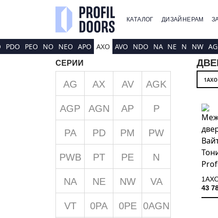
КАТАЛОГ
ДИЗАЙНЕРАМ
З
O
PDO
PEO
NO
NEO
APO
AXO
AVO
NDO
NA
NE
N
NW
AG
ДВЕ
СЕРИИ
1AXO
AG
AX
AV
AGK
AGP
AGN
AP
P
PA
PD
PM
PW
PWB
PT
PE
N
1AX
NA
NE
NW
VA
43 7
VT
0PA
0PE
0AGN