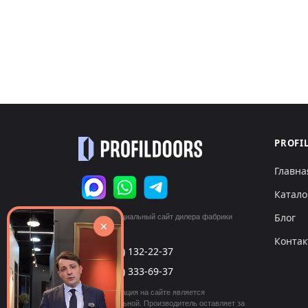
PROFI
Главна
Катало
Блог
© 2026 Официальный сайт дилера фабрики
×
«ProfilDoors»
Конта
+7 (495) 132-22-37
call
+7 (999) 333-69-37
call
Вся информация на сайте является
ознакомительной. Производитель оставляет за