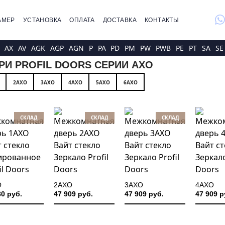
whatsap
АМЕР
УСТАНОВКА
ОПЛАТА
ДОСТАВКА
КОНТАКТЫ
AX
AV
AGK
AGP
AGN
P
PA
PD
PM
PW
PWB
PE
PT
SA
SE
РИ PROFIL DOORS СЕРИИ AXO
2AXO
3AXO
4AXO
5AXO
6AXO
СКЛАД
СКЛАД
СКЛАД
O
2AXO
3AXO
4AXO
80 руб.
47 909 руб.
47 909 руб.
47 909 р