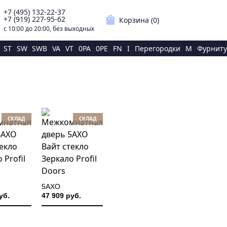
+7 (495) 132-22-37
p
shopping_bag
+7 (919) 227-95-62
Корзина (
0
)
с 10:00 до 20:00, без выходных
ST
SW
SWB
VA
VT
0PA
0PE
FN
I
Перегородки
M
Фурниту
СКЛАД
СКЛАД
5AXO
уб.
47 909 руб.