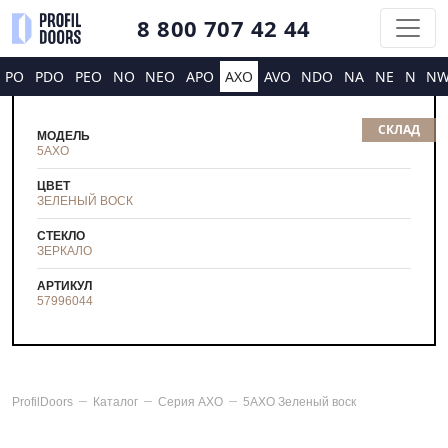
8 800 707 42 44
PO
PDO
PEO
NO
NEO
APO
AXO
AVO
NDO
NA
NE
N
N
СКЛАД
МОДЕЛЬ
5AXO
ЦВЕТ
ЗЕЛЕНЫЙ ВОСК
СТЕКЛО
ЗЕРКАЛО
АРТИКУЛ
57996044
ProfilDoors
Каталог
Серия
AXO
5AXO Зеленый воск