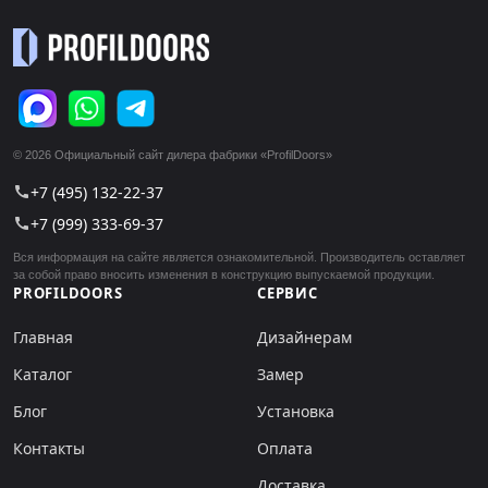
© 2026 Официальный сайт дилера фабрики «ProfilDoors»
+7 (495) 132-22-37
call
+7 (999) 333-69-37
call
Вся информация на сайте является ознакомительной. Производитель оставляет
за собой право вносить изменения в конструкцию выпускаемой продукции.
PROFILDOORS
СЕРВИС
Главная
Дизайнерам
Каталог
Замер
Блог
Установка
Контакты
Оплата
Доставка