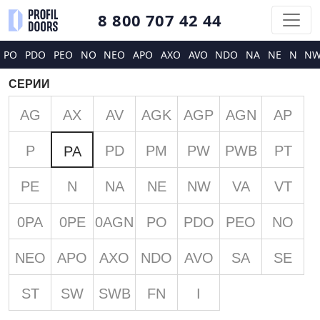
8 800 707 42 44
PO
PDO
PEO
NO
NEO
APO
AXO
AVO
NDO
NA
NE
N
N
СЕРИИ
AG
AX
AV
AGK
AGP
AGN
AP
P
PD
PM
PW
PWB
PT
PA
PE
N
NA
NE
NW
VA
VT
0PA
0PE
0AGN
PO
PDO
PEO
NO
NEO
APO
AXO
NDO
AVO
SA
SE
ST
SW
SWB
FN
I