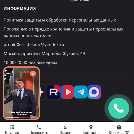
ИНФОРМАЦИЯ
Политика защиты и обработки персональных данных
Положение о порядке хранения и защиты персональных
данных пользователей
profild0ors.design@yandex.ru
Москва, проспект Маршала Жукова, 49
10.00–20.00 без выходных
×
0:14 : 0:32
apps
call
square_foot
location_on
shopping_bag
Каталог
Позвонить
Замер
Контакты
Корзина (
0
)