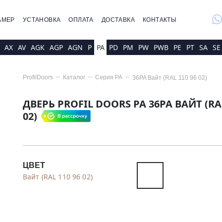
whatsap
АМЕР
УСТАНОВКА
ОПЛАТА
ДОСТАВКА
КОНТАКТЫ
AX
AV
AGK
AGP
AGN
P
PA
PD
PM
PW
PWB
PE
PT
SA
SE
ProfilDoors
Каталог
Серия
PA
36PA Вайт (RAL 110 96 02)
ДВЕРЬ PROFIL DOORS PA 36PA ВАЙТ (RAL
02)
ЦВЕТ
Вайт (RAL 110 96 02)