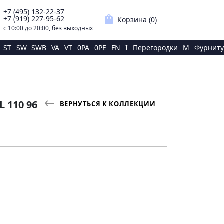
+7 (495) 132-22-37
p
shopping_bag
+7 (919) 227-95-62
Корзина (
0
)
с 10:00 до 20:00, без выходных
ST
SW
SWB
VA
VT
0PA
0PE
FN
I
Перегородки
M
Фурниту
 110 96
ВЕРНУТЬСЯ К КОЛЛЕКЦИИ