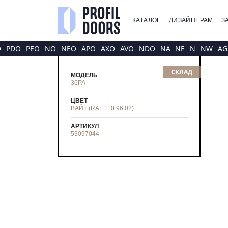
КАТАЛОГ
ДИЗАЙНЕРАМ
З
O
PDO
PEO
NO
NEO
APO
AXO
AVO
NDO
NA
NE
N
NW
AG
СКЛАД
МОДЕЛЬ
36PA
ЦВЕТ
ВАЙТ (RAL 110 96 02)
АРТИКУЛ
53097044