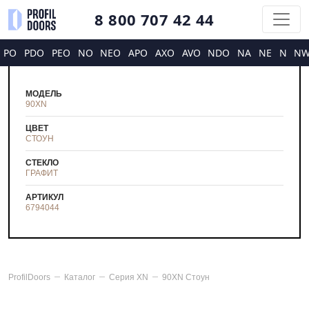
8 800 707 42 44
PO
PDO
PEO
NO
NEO
APO
AXO
AVO
NDO
NA
NE
N
N
МОДЕЛЬ
90XN
ЦВЕТ
СТОУН
СТЕКЛО
ГРАФИТ
АРТИКУЛ
6794044
ProfilDoors
Каталог
Серия
XN
90XN Стоун