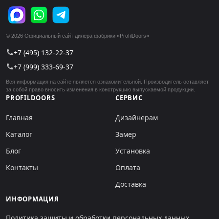
© 2026 Официальный сайт дилера фабрики «ProfilDoors»
+7 (495) 132-22-37
call
+7 (999) 333-69-37
call
Вся информация на сайте является ознакомительной. Производитель оставляет
за собой право вносить изменения в конструкцию выпускаемой продукции.
PROFILDOORS
СЕРВИС
Главная
Дизайнерам
Каталог
Замер
Блог
Установка
Контакты
Оплата
Доставка
ИНФОРМАЦИЯ
Политика защиты и обработки персональных данных