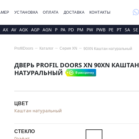
whatsap
АМЕР
УСТАНОВКА
ОПЛАТА
ДОСТАВКА
КОНТАКТЫ
AX
AV
AGK
AGP
AGN
P
PA
PD
PM
PW
PWB
PE
PT
SA
SE
ProfilDoors
Каталог
Серия
XN
90XN Каштан натуральный
ДВЕРЬ PROFIL DOORS XN 90XN КАШТАН
НАТУРАЛЬНЫЙ
ЦВЕТ
Каштан натуральный
СТЕКЛО
Графит