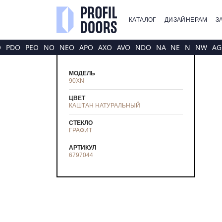
КАТАЛОГ
ДИЗАЙНЕРАМ
З
O
PDO
PEO
NO
NEO
APO
AXO
AVO
NDO
NA
NE
N
NW
AG
МОДЕЛЬ
90XN
ЦВЕТ
КАШТАН НАТУРАЛЬНЫЙ
СТЕКЛО
ГРАФИТ
АРТИКУЛ
6797044