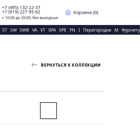
+7 (495) 132-22-37
p
shopping_bag
+7 (919) 227-95-62
Корзина (
0
)
с 10:00 до 20:00, без выходных
ST
SW
SWB
VA
VT
0PA
0PE
FN
I
Перегородки
M
Фурниту
ВЕРНУТЬСЯ К КОЛЛЕКЦИИ