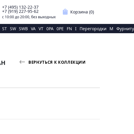
+7 (495) 132-22-37
p
shopping_bag
+7 (919) 227-95-62
Корзина (
0
)
с 10:00 до 20:00, без выходных
ST
SW
SWB
VA
VT
0PA
0PE
FN
I
Перегородки
M
Фурниту
АН
ВЕРНУТЬСЯ К КОЛЛЕКЦИИ