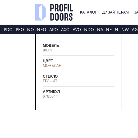
КАТАЛОГ
ДИЗАЙНЕРАМ
З
O
PDO
PEO
NO
NEO
APO
AXO
AVO
NDO
NA
NE
N
NW
AG
МОДЕЛЬ
90XN
ЦВЕТ
МОНБЛАН
СТЕКЛО
ГРАФИТ
АРТИКУЛ
6785044