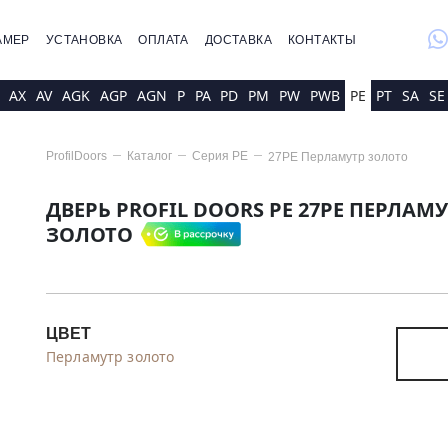
whatsap
АМЕР
УСТАНОВКА
ОПЛАТА
ДОСТАВКА
КОНТАКТЫ
AX
AV
AGK
AGP
AGN
P
PA
PD
PM
PW
PWB
PE
PT
SA
SE
ProfilDoors
Каталог
Серия
PE
27PE Перламутр золото
ДВЕРЬ PROFIL DOORS PE 27PE ПЕРЛАМ
ЗОЛОТО
ЦВЕТ
Перламутр золото