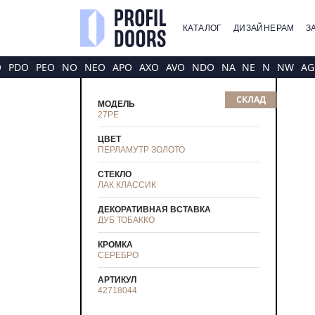
КАТАЛОГ
ДИЗАЙНЕРАМ
З
O
PDO
PEO
NO
NEO
APO
AXO
AVO
NDO
NA
NE
N
NW
AG
СКЛАД
МОДЕЛЬ
27PE
ЦВЕТ
ПЕРЛАМУТР ЗОЛОТО
СТЕКЛО
ЛАК КЛАССИК
ДЕКОРАТИВНАЯ ВСТАВКА
ДУБ ТОБАККО
КРОМКА
СЕРЕБРО
АРТИКУЛ
42718044