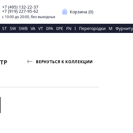
+7 (495) 132-22-37
p
shopping_bag
+7 (919) 227-95-62
Корзина (
0
)
с 10:00 до 20:00, без выходных
ST
SW
SWB
VA
VT
0PA
0PE
FN
I
Перегородки
M
Фурниту
УТР
ВЕРНУТЬСЯ К КОЛЛЕКЦИИ