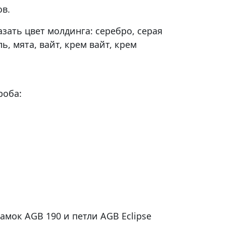
в.
зать цвет молдинга: серебро, серая
ь, мята, вайт, крем вайт, крем
роба:
амок AGB 190 и петли AGB Eclipse