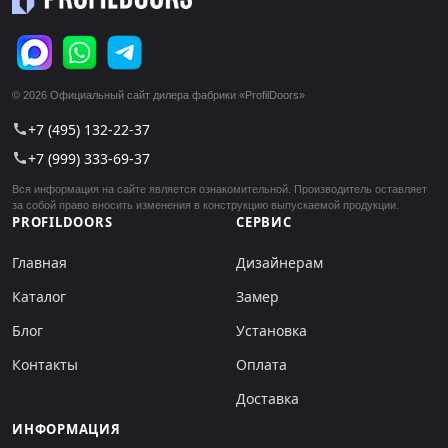
© 2026 Официальный сайт дилера фабрики «ProfilDoors»
+7 (495) 132-22-37
call
+7 (999) 333-69-37
call
Вся информация на сайте является ознакомительной. Производитель оставляет
за собой право вносить изменения в конструкцию выпускаемой продукции.
PROFILDOORS
СЕРВИС
Главная
Дизайнерам
Каталог
Замер
Блог
Установка
Контакты
Оплата
Доставка
ИНФОРМАЦИЯ