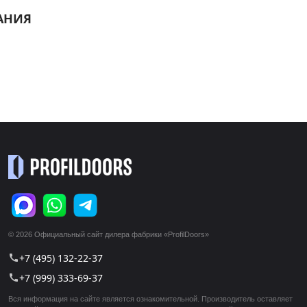
АНИЯ
© 2026 Официальный сайт дилера фабрики «ProfilDoors»
+7 (495) 132-22-37
call
+7 (999) 333-69-37
call
Вся информация на сайте является ознакомительной. Производитель оставляет