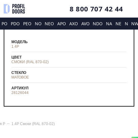
8 800 707 42 44
PO
PDO
PEO
NO
NEO
APO
AXO
AVO
NDO
NA
NE
N
N
МОДЕЛЬ
1.4P
ЦВЕТ
СМОКИ (RAL 870-02)
СТЕКЛО
МАТОВОЕ
АРТИКУЛ
28126044
ия
P
1.4P Смоки (RAL 870-02)