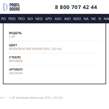
8 800 707 42 44
PO
PDO
PEO
NO
NEO
APO
AXO
AVO
NDO
NA
NE
N
N
МОДЕЛЬ
1.4P
ЦВЕТ
КРЕМОВАЯ МАГНОЛИЯ (RAL 120-04)
СТЕКЛО
МАТОВОЕ
АРТИКУЛ
28104044
ия
P
1.4P Кремовая Магнолия (RAL 120-04)