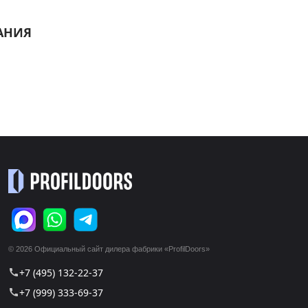
АНИЯ
© 2026 Официальный сайт дилера фабрики «ProfilDoors»
+7 (495) 132-22-37
call
+7 (999) 333-69-37
call