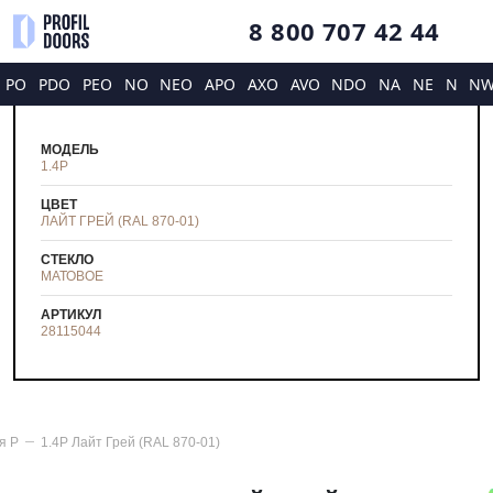
8 800 707 42 44
PO
PDO
PEO
NO
NEO
APO
AXO
AVO
NDO
NA
NE
N
N
МОДЕЛЬ
1.4P
ЦВЕТ
ЛАЙТ ГРЕЙ (RAL 870-01)
СТЕКЛО
МАТОВОЕ
АРТИКУЛ
28115044
ия
P
1.4P Лайт Грей (RAL 870-01)