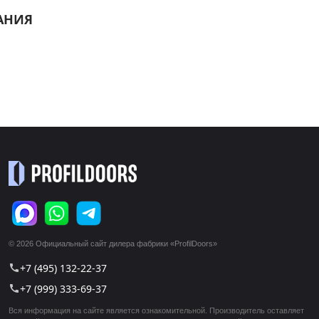
АНИЯ
© 2026 Официальный сайт дилера фабрики «ProfilDoors»
+7 (495) 132-22-37
call
+7 (999) 333-69-37
call
Вся информация на сайте является ознакомительной. Производитель оставляет