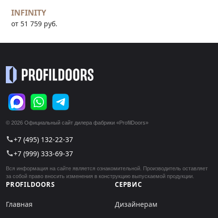
INFINITY
от 51 759 руб.
© 2026 Официальный сайт дилера фабрики «ProfilDoors»
+7 (495) 132-22-37
call
+7 (999) 333-69-37
call
Вся информация на сайте является ознакомительной. Производитель оставляет
за собой право вносить изменения в конструкцию выпускаемой продукции.
PROFILDOORS
СЕРВИС
Главная
Дизайнерам