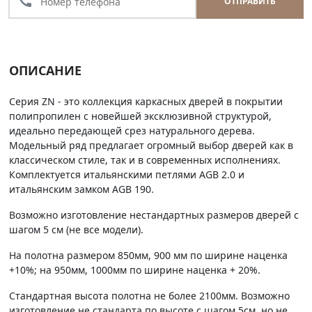
call
ОТПРАВИТЬ
ОПИСАНИЕ
Серия ZN - это коллекция каркасных дверей в покрытии
полипропилен с новейшей эксклюзивной структурой,
идеально передающей срез натурального дерева.
Модельный ряд предлагает огромный выбор дверей как в
классическом стиле, так и в современных исполнениях.
Комплектуется итальянскими петлями AGB 2.0 и
итальянским замком AGB 190.
Возможно изготовление нестандартных размеров дверей с
шагом 5 см (не все модели).
На полотна размером 850мм, 900 мм по ширине наценка
+10%; на 950мм, 1000мм по ширине наценка + 20%.
Стандартная высота полотна не более 2100мм. Возможно
изготовление не стандарта по высоте с шагом 5см, но не