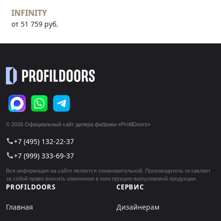
INFINITY
от 51 759 руб.
© 2026 Официальный сайт дилера фабрики «ProfilDoors»
+7 (495) 132-22-37
call
+7 (999) 333-69-37
call
Вся информация на сайте является ознакомительной. Производитель оставляет
за собой право вносить изменения в конструкцию выпускаемой продукции.
PROFILDOORS
СЕРВИС
Главная
Дизайнерам