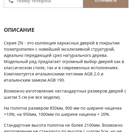
call
ОТПРАВИТЬ
ОПИСАНИЕ
Серия ZN - это коллекция каркасных дверей в покрытии
полипропилен с новейшей эксклюзивной структурой,
идеально передающей срез натурального дерева.
Модельный ряд предлагает огромный выбор дверей как в
классическом стиле, так и в современных исполнениях.
Комплектуется итальянскими петлями AGB 2.0 и
итальянским замком AGB 190.
Возможно изготовление нестандартных размеров дверей с
шагом 5 см (не все модели).
На полотна размером 850мм, 900 мм по ширине наценка
+10%; на 950мм, 1000мм по ширине наценка + 20%.
Стандартная высота полотна не более 2100мм. Возможно
изготовление не стандарта по высоте с шагом 5см, но не