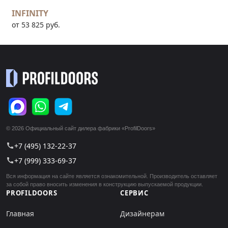
INFINITY
от 53 825 руб.
© 2026 Официальный сайт дилера фабрики «ProfilDoors»
+7 (495) 132-22-37
call
+7 (999) 333-69-37
call
Вся информация на сайте является ознакомительной. Производитель оставляет
за собой право вносить изменения в конструкцию выпускаемой продукции.
PROFILDOORS
СЕРВИС
Главная
Дизайнерам