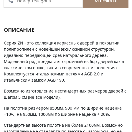
call
ОТПРАВИТЬ
ОПИСАНИЕ
Серия ZN - это коллекция каркасных дверей в покрытии
полипропилен с новейшей эксклюзивной структурой,
идеально передающей срез натурального дерева.
Модельный ряд предлагает огромный выбор дверей как в
классическом стиле, так и в современных исполнениях.
Комплектуется итальянскими петлями AGB 2.0 и
итальянским замком AGB 190.
Возможно изготовление нестандартных размеров дверей с
шагом 5 см (не все модели).
На полотна размером 850мм, 900 мм по ширине наценка
+10%; на 950мм, 1000мм по ширине наценка + 20%.
Стандартная высота полотна не более 2100мм. Возможно
изготовление не стандарта по высоте с шагом 5см, но не