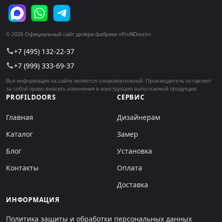
© 2026 Официальный сайт дилера фабрики «ProfilDoors»
+7 (495) 132-22-37
call
+7 (999) 333-69-37
call
Вся информация на сайте является ознакомительной. Производитель оставляет
за собой право вносить изменения в конструкцию выпускаемой продукции.
PROFILDOORS
СЕРВИС
Главная
Дизайнерам
Каталог
Замер
Блог
Установка
Контакты
Оплата
Доставка
ИНФОРМАЦИЯ
Политика защиты и обработки персональных данных