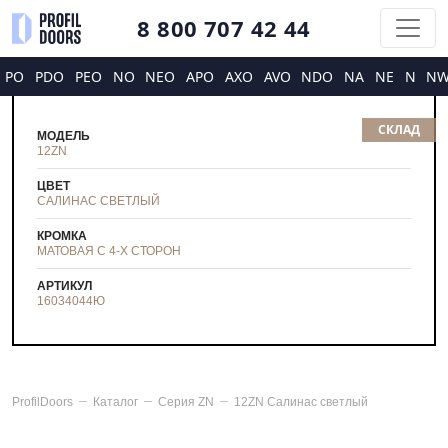
8 800 707 42 44
PO
PDO
PEO
NO
NEO
APO
AXO
AVO
NDO
NA
NE
N
N
СКЛАД
МОДЕЛЬ
12ZN
ЦВЕТ
САЛИНАС СВЕТЛЫЙ
КРОМКА
МАТОВАЯ С 4-Х СТОРОН
АРТИКУЛ
16034044
Ю
ProfilDoors
Каталог
Серия
ZN
12ZN Салинас светлый