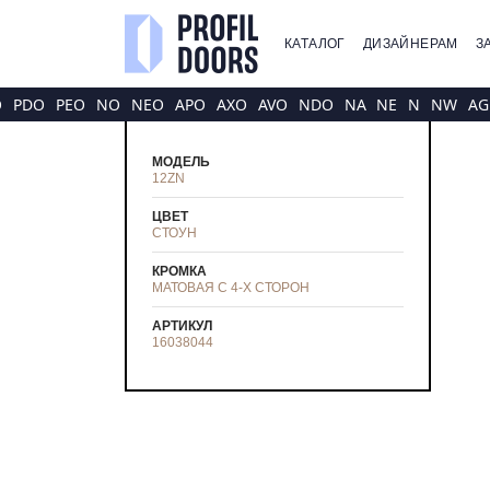
КАТАЛОГ
ДИЗАЙНЕРАМ
З
O
PDO
PEO
NO
NEO
APO
AXO
AVO
NDO
NA
NE
N
NW
AG
МОДЕЛЬ
12ZN
ЦВЕТ
СТОУН
КРОМКА
МАТОВАЯ С 4-Х СТОРОН
АРТИКУЛ
16038044