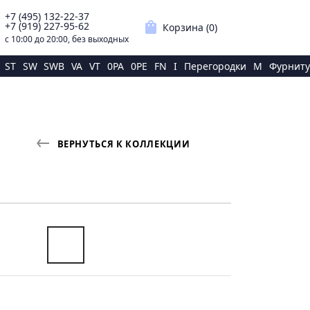
+7 (495) 132-22-37
p
shopping_bag
+7 (919) 227-95-62
Корзина (
0
)
с 10:00 до 20:00, без выходных
ST
SW
SWB
VA
VT
0PA
0PE
FN
I
Перегородки
M
Фурниту
ВЕРНУТЬСЯ К КОЛЛЕКЦИИ