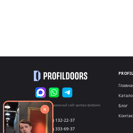
PROFI
Главна
Катало
Блог
© 2026 Официальный сайт дилера фабрики
×
«ProfilDoors»
Конта
+7 (495) 132-22-37
call
+7 (999) 333-69-37
call