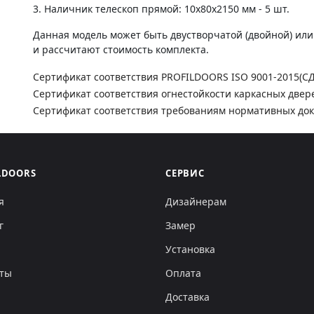
3. Наличник телескоп прямой: 10х80х2150 мм - 5 шт.
Данная модель может быть двустворчатой (двойной) ил
и рассчитают стоимость комплекта.
Сертификат соответствия PROFILDOORS ISO 9001-2015(С
Сертификат соответствия огнестойкости каркасных двер
Сертификат соответствия требованиям нормативных до
LDOORS
СЕРВИС
я
Дизайнерам
г
Замер
Установка
кты
Оплата
Доставка