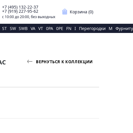
+7 (495) 132-22-37
p
shopping_bag
+7 (919) 227-95-62
Корзина (
0
)
с 10:00 до 20:00, без выходных
ST
SW
SWB
VA
VT
0PA
0PE
FN
I
Перегородки
M
Фурниту
АС
ВЕРНУТЬСЯ К КОЛЛЕКЦИИ