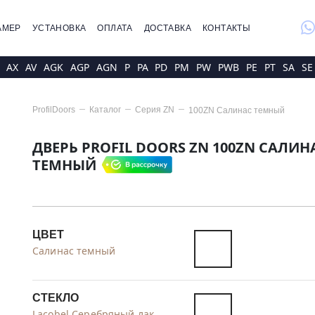
whatsap
АМЕР
УСТАНОВКА
ОПЛАТА
ДОСТАВКА
КОНТАКТЫ
AX
AV
AGK
AGP
AGN
P
PA
PD
PM
PW
PWB
PE
PT
SA
SE
ProfilDoors
Каталог
Серия
ZN
100ZN Салинас темный
ДВЕРЬ PROFIL DOORS ZN 100ZN САЛИН
ТЕМНЫЙ
ЦВЕТ
Салинас темный
СТЕКЛО
Lacobel Серебряный лак