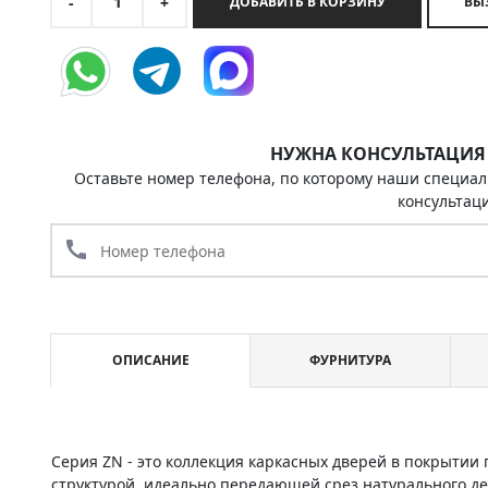
1
-
+
ДОБАВИТЬ В КОРЗИНУ
НУЖНА КОНСУЛЬТАЦИЯ
Оставьте номер телефона, по которому наши специал
консультац
call
ОПИСАНИЕ
ФУРНИТУРА
Серия ZN - это коллекция каркасных дверей в покрыти
структурой, идеально передающей срез натурального д