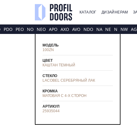
КАТАЛОГ
ДИЗАЙНЕРАМ
З
O
PDO
PEO
NO
NEO
APO
AXO
AVO
NDO
NA
NE
N
NW
AG
МОДЕЛЬ
100ZN
ЦВЕТ
КАШТАН ТЕМНЫЙ
СТЕКЛО
LACOBEL СЕРЕБРЯНЫЙ ЛАК
КРОМКА
МАТОВАЯ С 4-Х СТОРОН
АРТИКУЛ
25935044