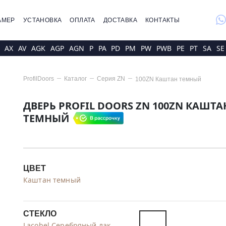
whatsap
АМЕР
УСТАНОВКА
ОПЛАТА
ДОСТАВКА
КОНТАКТЫ
AX
AV
AGK
AGP
AGN
P
PA
PD
PM
PW
PWB
PE
PT
SA
SE
ProfilDoors
Каталог
Серия
ZN
100ZN Каштан темный
ДВЕРЬ PROFIL DOORS ZN 100ZN КАШТА
ТЕМНЫЙ
ЦВЕТ
Каштан темный
СТЕКЛО
Lacobel Серебряный лак