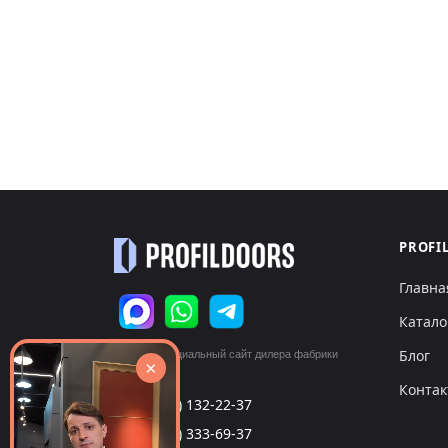
PROFI
Главна
Катало
Блог
© 2026 Официальный сайт дилера фабрики
×
«ProfilDoors»
Конта
+7 (495) 132-22-37
call
+7 (999) 333-69-37
call