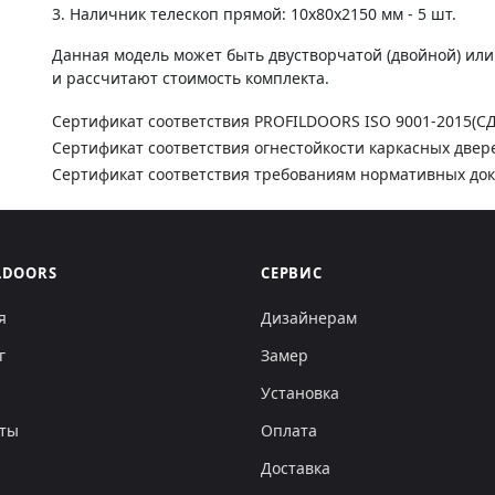
3. Наличник телескоп прямой: 10х80х2150 мм - 5 шт.
Данная модель может быть двустворчатой (двойной) ил
и рассчитают стоимость комплекта.
Сертификат соответствия PROFILDOORS ISO 9001-2015(С
Сертификат соответствия огнестойкости каркасных двер
Сертификат соответствия требованиям нормативных до
LDOORS
СЕРВИС
я
Дизайнерам
г
Замер
Установка
кты
Оплата
Доставка