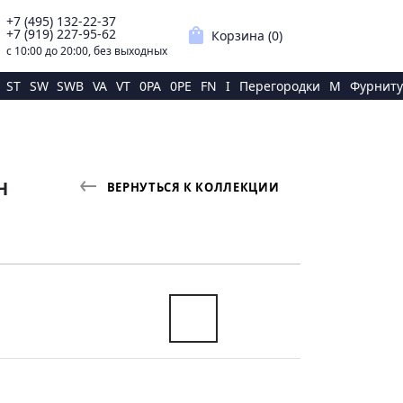
+7 (495) 132-22-37
p
shopping_bag
+7 (919) 227-95-62
Корзина (
0
)
с 10:00 до 20:00, без выходных
ST
SW
SWB
VA
VT
0PA
0PE
FN
I
Перегородки
M
Фурниту
Н
ВЕРНУТЬСЯ К КОЛЛЕКЦИИ