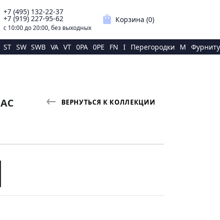
+7 (495) 132-22-37
p
shopping_bag
+7 (919) 227-95-62
Корзина (
0
)
с 10:00 до 20:00, без выходных
ST
SW
SWB
VA
VT
0PA
0PE
FN
I
Перегородки
M
Фурниту
НАС
ВЕРНУТЬСЯ К КОЛЛЕКЦИИ