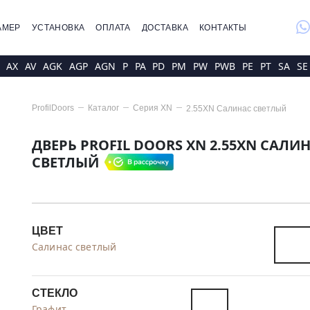
whatsap
АМЕР
УСТАНОВКА
ОПЛАТА
ДОСТАВКА
КОНТАКТЫ
AX
AV
AGK
AGP
AGN
P
PA
PD
PM
PW
PWB
PE
PT
SA
SE
ProfilDoors
Каталог
Серия
XN
2.55XN Салинас светлый
ДВЕРЬ PROFIL DOORS XN 2.55XN САЛИ
СВЕТЛЫЙ
ЦВЕТ
Салинас светлый
СТЕКЛО
Графит