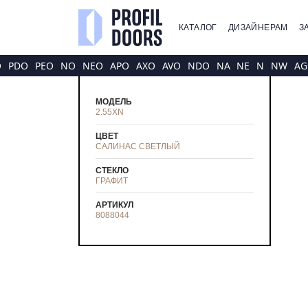
КАТАЛОГ
ДИЗАЙНЕРАМ
З
O
PDO
PEO
NO
NEO
APO
AXO
AVO
NDO
NA
NE
N
NW
AG
МОДЕЛЬ
2.55XN
ЦВЕТ
САЛИНАС СВЕТЛЫЙ
СТЕКЛО
ГРАФИТ
АРТИКУЛ
8088044