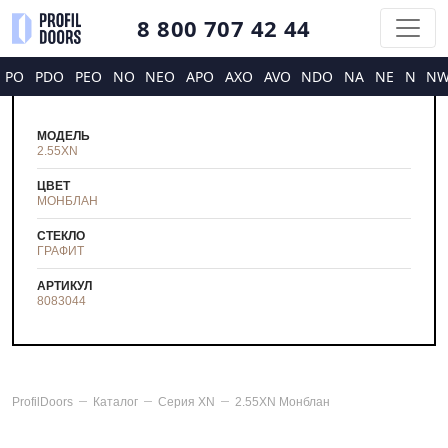
8 800 707 42 44
PO
PDO
PEO
NO
NEO
APO
AXO
AVO
NDO
NA
NE
N
N
МОДЕЛЬ
2.55XN
ЦВЕТ
МОНБЛАН
СТЕКЛО
ГРАФИТ
АРТИКУЛ
8083044
ProfilDoors
Каталог
Серия
XN
2.55XN Монблан