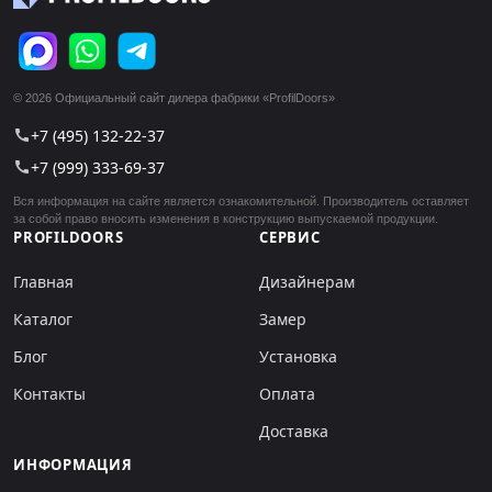
© 2026 Официальный сайт дилера фабрики «ProfilDoors»
+7 (495) 132-22-37
call
+7 (999) 333-69-37
call
Вся информация на сайте является ознакомительной. Производитель оставляет
за собой право вносить изменения в конструкцию выпускаемой продукции.
PROFILDOORS
СЕРВИС
Главная
Дизайнерам
Каталог
Замер
Блог
Установка
Контакты
Оплата
Доставка
ИНФОРМАЦИЯ