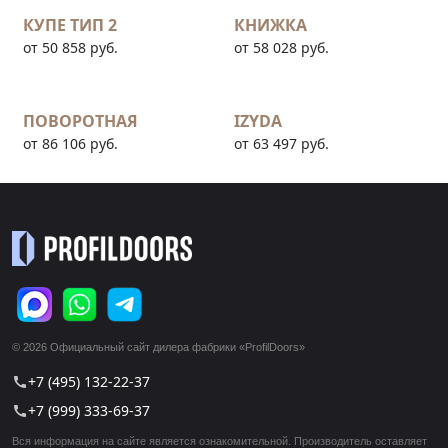
КУПЕ ТИП 2
КНИЖКА
от 50 858 руб.
от 58 028 руб.
ПОВОРОТНАЯ
IZYDA
от 86 106 руб.
от 63 497 руб.
© 2026 Официальный сайт дилера фабрики «ProfilDoors»
+7 (495) 132-22-37
call
+7 (999) 333-69-37
call
Вся информация на сайте является ознакомительной. Производитель оставляет