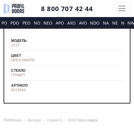
8 800 707 42 44
PO
PDO
PEO
NO
NEO
APO
AXO
AVO
NDO
NA
NE
N
N
МОДЕЛЬ
101X
ЦВЕТ
ОРЕХ АМАРИ
СТЕКЛО
ГРАФИТ
АРТИКУЛ
9513044
ProfilDoors
Каталог
Серия
X
101X Орех Амари