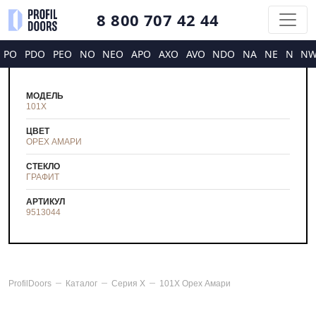
8 800 707 42 44
PO
PDO
PEO
NO
NEO
APO
AXO
AVO
NDO
NA
NE
N
N
МОДЕЛЬ
101X
ЦВЕТ
ОРЕХ АМАРИ
СТЕКЛО
ГРАФИТ
АРТИКУЛ
9513044
ProfilDoors
Каталог
Серия
X
101X Орех Амари