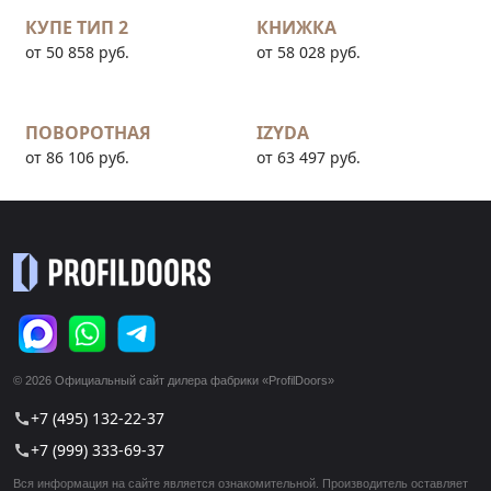
КУПЕ ТИП 2
КНИЖКА
от 50 858 руб.
от 58 028 руб.
ПОВОРОТНАЯ
IZYDA
от 86 106 руб.
от 63 497 руб.
© 2026 Официальный сайт дилера фабрики «ProfilDoors»
+7 (495) 132-22-37
call
+7 (999) 333-69-37
call
Вся информация на сайте является ознакомительной. Производитель оставляет