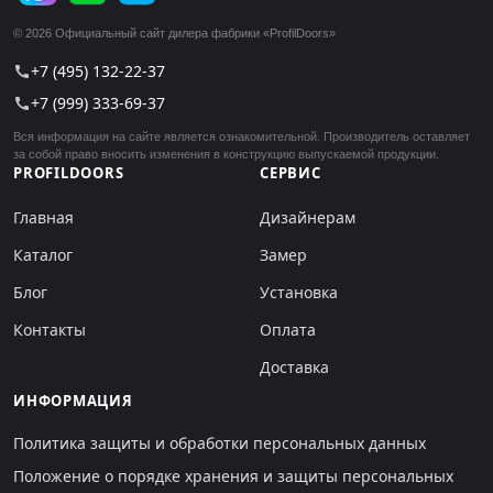
© 2026 Официальный сайт дилера фабрики «ProfilDoors»
+7 (495) 132-22-37
call
+7 (999) 333-69-37
call
Вся информация на сайте является ознакомительной. Производитель оставляет
за собой право вносить изменения в конструкцию выпускаемой продукции.
PROFILDOORS
СЕРВИС
Главная
Дизайнерам
Каталог
Замер
Блог
Установка
Контакты
Оплата
Доставка
ИНФОРМАЦИЯ
Политика защиты и обработки персональных данных
Положение о порядке хранения и защиты персональных