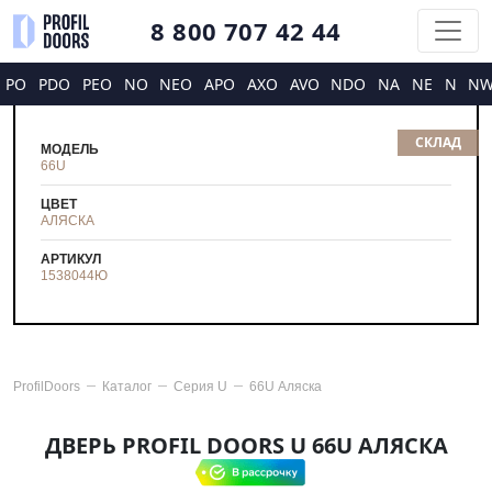
8 800 707 42 44
PO
PDO
PEO
NO
NEO
APO
AXO
AVO
NDO
NA
NE
N
N
СКЛАД
МОДЕЛЬ
66U
ЦВЕТ
АЛЯСКА
АРТИКУЛ
1538044
Ю
ProfilDoors
Каталог
Серия
U
66U Аляска
ДВЕРЬ PROFIL DOORS U 66U АЛЯСКА