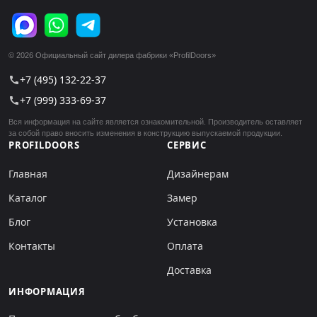
© 2026 Официальный сайт дилера фабрики «ProfilDoors»
+7 (495) 132-22-37
call
+7 (999) 333-69-37
call
Вся информация на сайте является ознакомительной. Производитель оставляет
за собой право вносить изменения в конструкцию выпускаемой продукции.
PROFILDOORS
СЕРВИС
Главная
Дизайнерам
Каталог
Замер
Блог
Установка
Контакты
Оплата
Доставка
ИНФОРМАЦИЯ