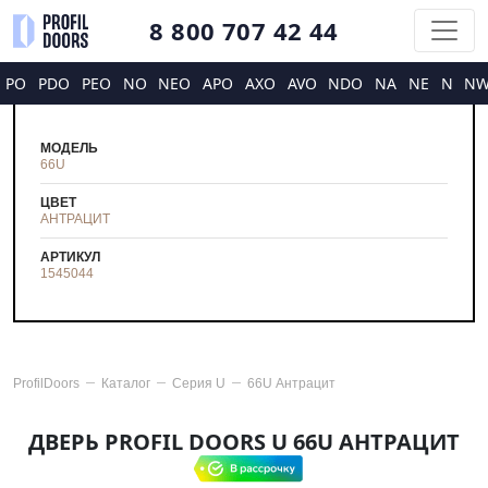
8 800 707 42 44
PO
PDO
PEO
NO
NEO
APO
AXO
AVO
NDO
NA
NE
N
N
МОДЕЛЬ
66U
ЦВЕТ
АНТРАЦИТ
АРТИКУЛ
1545044
ProfilDoors
Каталог
Серия
U
66U Антрацит
ДВЕРЬ PROFIL DOORS U 66U АНТРАЦИТ