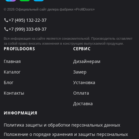
© 2026 Официальный сайт дилера фабрики «ProfilDoors»
+7 (495) 132-22-37
call
+7 (999) 333-69-37
call
Вся информация на сайте является ознакомительной. Производитель оставляет
за собой право вносить изменения в конструкцию выпускаемой продукции.
PROFILDOORS
СЕРВИС
Главная
Дизайнерам
Каталог
Замер
Блог
Установка
Контакты
Оплата
Доставка
ИНФОРМАЦИЯ
Политика защиты и обработки персональных данных
Положение о порядке хранения и защиты персональных