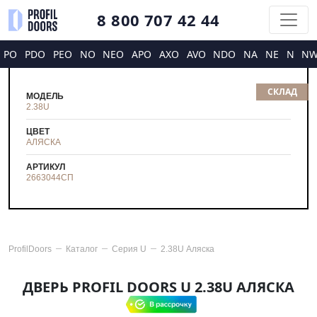
8 800 707 42 44
PO
PDO
PEO
NO
NEO
APO
AXO
AVO
NDO
NA
NE
N
N
СКЛАД
МОДЕЛЬ
2.38U
ЦВЕТ
АЛЯСКА
АРТИКУЛ
2663044
СП
ProfilDoors
Каталог
Серия
U
2.38U Аляска
ДВЕРЬ PROFIL DOORS U 2.38U АЛЯСКА