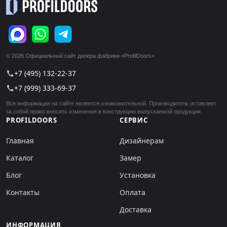
© 2026 Официальный сайт дилера фабрики «ProfilDoors»
+7 (495) 132-22-37
call
+7 (999) 333-69-37
call
Вся информация на сайте является ознакомительной. Производитель оставляет
за собой право вносить изменения в конструкцию выпускаемой продукции.
PROFILDOORS
СЕРВИС
Главная
Дизайнерам
Каталог
Замер
Блог
Установка
Контакты
Оплата
Доставка
ИНФОРМАЦИЯ