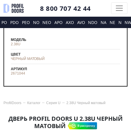
8 800 707 42 44
PO
PDO
PEO
NO
NEO
APO
AXO
AVO
NDO
NA
NE
N
N
МОДЕЛЬ
2.38U
ЦВЕТ
ЧЕРНЫЙ МАТОВЫЙ
АРТИКУЛ
2671044
ProfilDoors
Каталог
Серия
U
2.38U Черный матовый
ДВЕРЬ PROFIL DOORS U 2.38U ЧЕРНЫЙ
МАТОВЫЙ