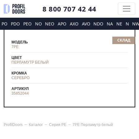
8 800 707 42 44
PO
PDO
PEO
NO
NEO
APO
AXO
AVO
NDO
NA
NE
N
N
СКЛАД
МОДЕЛЬ
7PE
ЦВЕТ
ПЕРЛАМУТР БЕЛЫЙ
КРОМКА
СЕРЕБРО
АРТИКУЛ
35852044
ProfilDoors
Каталог
Серия
PE
7PE Перламутр белый