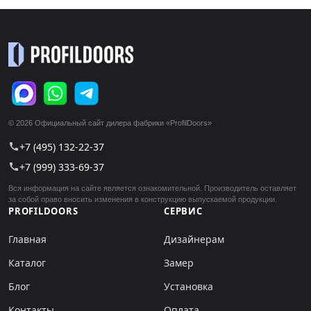
© 2026 Официальный сайт дилера фабрики «ProfilDoors»
+7 (495) 132-22-37
call
+7 (999) 333-69-37
call
Вся информация на сайте является ознакомительной. Производитель оставляет
за собой право вносить изменения в конструкцию выпускаемой продукции.
PROFILDOORS
СЕРВИС
Главная
Дизайнерам
Каталог
Замер
Блог
Установка
Контакты
Оплата