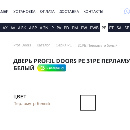
whatsap
АМЕР
УСТАНОВКА
ОПЛАТА
ДОСТАВКА
КОНТАКТЫ
AX
AV
AGK
AGP
AGN
P
PA
PD
PM
PW
PWB
PE
PT
SA
SE
ProfilDoors
Каталог
Серия
PE
31PE Перламутр белый
ДВЕРЬ PROFIL DOORS PE 31PE ПЕРЛАМ
БЕЛЫЙ
ЦВЕТ
Перламутр белый