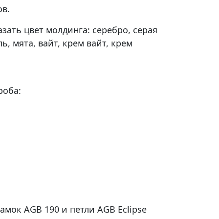
в.
зать цвет молдинга: серебро, серая
ь, мята, вайт, крем вайт, крем
роба:
амок AGB 190 и петли AGB Eclipse