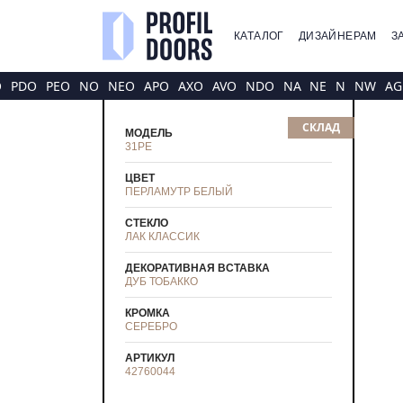
КАТАЛОГ
ДИЗАЙНЕРАМ
З
O
PDO
PEO
NO
NEO
APO
AXO
AVO
NDO
NA
NE
N
NW
AG
СКЛАД
МОДЕЛЬ
31PE
ЦВЕТ
ПЕРЛАМУТР БЕЛЫЙ
СТЕКЛО
ЛАК КЛАССИК
ДЕКОРАТИВНАЯ ВСТАВКА
ДУБ ТОБАККО
КРОМКА
СЕРЕБРО
АРТИКУЛ
42760044