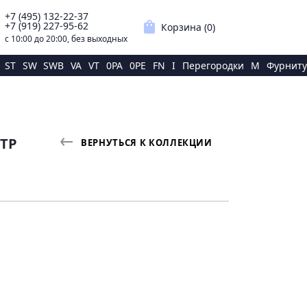
+7 (495) 132-22-37
p
shopping_bag
+7 (919) 227-95-62
Корзина (
0
)
с 10:00 до 20:00, без выходных
ST
SW
SWB
VA
VT
0PA
0PE
FN
I
Перегородки
M
Фурниту
УТР
ВЕРНУТЬСЯ К КОЛЛЕКЦИИ