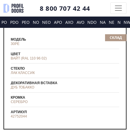
8 800 707 42 44
PO
PDO
PEO
NO
NEO
APO
AXO
AVO
NDO
NA
NE
N
N
СКЛАД
МОДЕЛЬ
30PE
ЦВЕТ
ВАЙТ (RAL 110 96 02)
СТЕКЛО
ЛАК КЛАССИК
ДЕКОРАТИВНАЯ ВСТАВКА
ДУБ ТОБАККО
КРОМКА
СЕРЕБРО
АРТИКУЛ
42752044