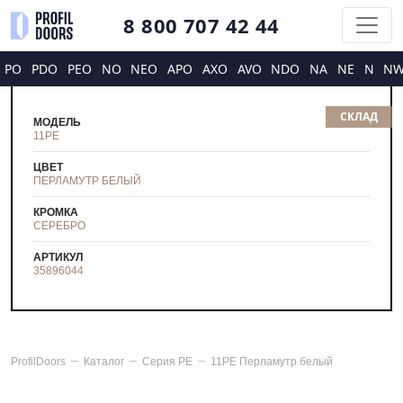
8 800 707 42 44
PO
PDO
PEO
NO
NEO
APO
AXO
AVO
NDO
NA
NE
N
N
СКЛАД
МОДЕЛЬ
11PE
ЦВЕТ
ПЕРЛАМУТР БЕЛЫЙ
КРОМКА
СЕРЕБРО
АРТИКУЛ
35896044
ProfilDoors
Каталог
Серия
PE
11PE Перламутр белый