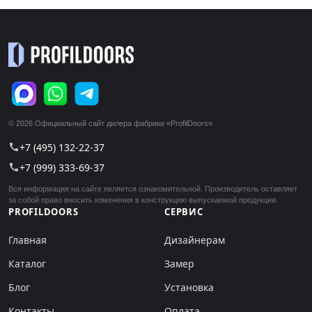
© 2026 Официальный сайт дилера фабрики «ProfilDoors»
+7 (495) 132-22-37
call
+7 (999) 333-69-37
call
Вся информация на сайте является ознакомительной. Производитель оставляет
за собой право вносить изменения в конструкцию выпускаемой продукции.
PROFILDOORS
СЕРВИС
Главная
Дизайнерам
Каталог
Замер
Блог
Установка
Контакты
Оплата