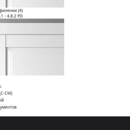
филенки (4)
1 - 4.8.2 PD
.
ДС-СМ)
ей
кументов