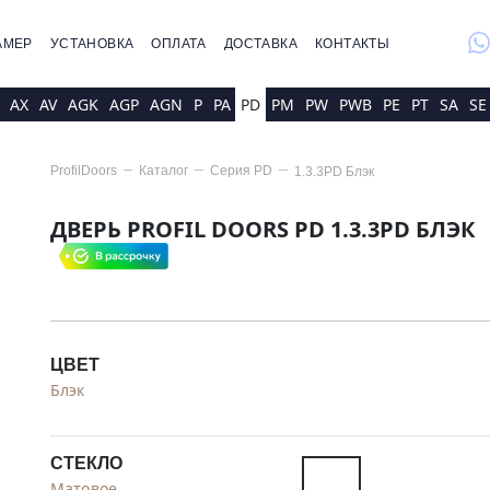
whatsap
АМЕР
УСТАНОВКА
ОПЛАТА
ДОСТАВКА
КОНТАКТЫ
AX
AV
AGK
AGP
AGN
P
PA
PD
PM
PW
PWB
PE
PT
SA
SE
ProfilDoors
Каталог
Серия
PD
1.3.3PD Блэк
ДВЕРЬ PROFIL DOORS PD 1.3.3PD БЛЭК
ЦВЕТ
Блэк
СТЕКЛО
Матовое