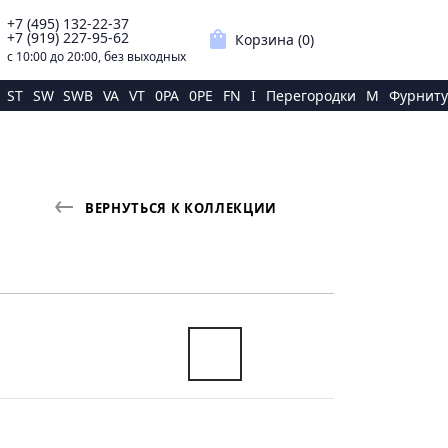
+7 (495) 132-22-37
p
shopping_bag
+7 (919) 227-95-62
Корзина (
0
)
с 10:00 до 20:00, без выходных
ST
SW
SWB
VA
VT
0PA
0PE
FN
I
Перегородки
M
Фурниту
ВЕРНУТЬСЯ К КОЛЛЕКЦИИ