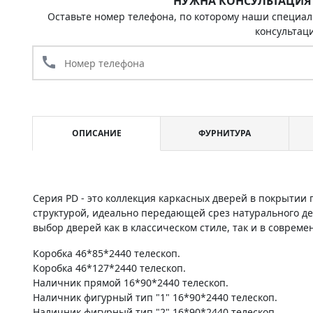
НУЖНА КОНСУЛЬТАЦИЯ
Оставьте номер телефона, по которому наши специал
консультац
call
ОПИСАНИЕ
ФУРНИТУРА
Серия PD - это коллекция каркасных дверей в покрыти
структурой, идеально передающей срез натурального д
выбор дверей как в классическом стиле, так и в соврем
Коробка 46*85*2440 телескоп.
Коробка 46*127*2440 телескоп.
Наличник прямой 16*90*2440 телескоп.
Наличник фигурный тип "1" 16*90*2440 телескоп.
Наличник фигурный тип "2" 16*90*2440 телескоп.