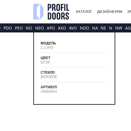
КАТАЛОГ
ДИЗАЙНЕРАМ
З
O
PDO
PEO
NO
NEO
APO
AXO
AVO
NDO
NA
NE
N
NW
AG
МОДЕЛЬ
1.3.3PD
ЦВЕТ
БЛЭК
СТЕКЛО
МАТОВОЕ
АРТИКУЛ
28883044