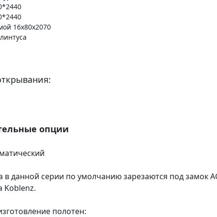
0*2440
0*2440
мой 16х80х2070
плинтуса
открывания:
тельные опции
оматический
а в данной серии по умолчанию зарезаются под замок A
a Koblenz.
зготовление полотен: