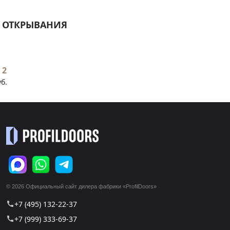
 ОТКРЫВАНИЯ
 2
уб.
© 2026 Официальный сайт дилера фабрики «ProfilDoors»
+7 (495) 132-22-37
call
+7 (999) 333-69-37
call