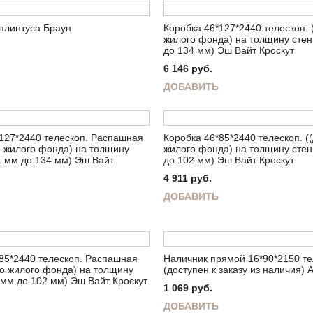
плинтуса Браун
Коробка 46*127*2440 телескоп. 
жилого фонда) на толщину стен
до 134 мм) Эш Вайт Кроскут
6 146
руб.
ДОБАВИТЬ
127*2440 телескоп. Распашная
Коробка 46*85*2440 телескоп. (
о жилого фонда) на толщину
жилого фонда) на толщину стен
1 мм до 134 мм) Эш Вайт
до 102 мм) Эш Вайт Кроскут
4 911
руб.
ДОБАВИТЬ
85*2440 телескоп. Распашная
Наличник прямой 16*90*2150 те
го жилого фонда) на толщину
(доступен к заказу из наличия) 
 мм до 102 мм) Эш Вайт Кроскут
1 069
руб.
ДОБАВИТЬ