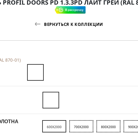
 PROFIL DOORS PD 1.3.3PD ЛАЙТ ГРЕЙ (RAL 8
ВЕРНУТЬСЯ К КОЛЛЕКЦИИ
AL 870-01)
ОЛОТНА
600X2000
700X2000
800X2000
900X2