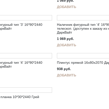
1 069
руб.
ДОБАВИТЬ
гурный тип '3' 16*90*2440
Наличник фигурный тип '4' 16*9
аркВайт
телескоп. (доступен к заказу из
ДаркВайт
1 069
руб.
ДОБАВИТЬ
гурный тип '4' 16*90*2440
Плинтус прямой 16х80х2070 Да
аркВайт
938
руб.
ДОБАВИТЬ
планка 10*30*2440 Грей