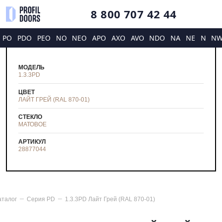
8 800 707 42 44
PO
PDO
PEO
NO
NEO
APO
AXO
AVO
NDO
NA
NE
N
N
МОДЕЛЬ
1.3.3PD
ЦВЕТ
ЛАЙТ ГРЕЙ (RAL 870-01)
СТЕКЛО
МАТОВОЕ
АРТИКУЛ
28877044
аталог
Серия
PD
1.3.3PD Лайт Грей (RAL 870-01)