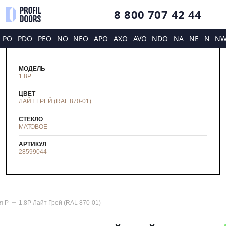
8 800 707 42 44
PO
PDO
PEO
NO
NEO
APO
AXO
AVO
NDO
NA
NE
N
N
МОДЕЛЬ
1.8P
ЦВЕТ
ЛАЙТ ГРЕЙ (RAL 870-01)
СТЕКЛО
МАТОВОЕ
АРТИКУЛ
28599044
ия
P
1.8P Лайт Грей (RAL 870-01)