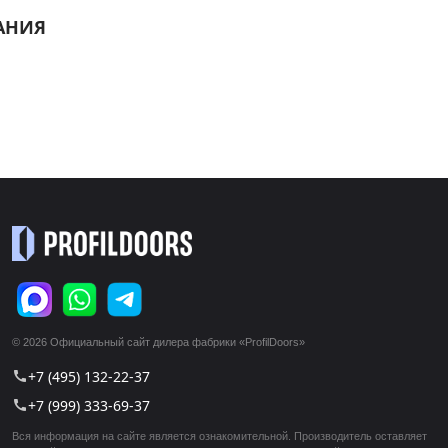
АНИЯ
© 2026 Официальный сайт дилера фабрики «ProfilDoors»
+7 (495) 132-22-37
call
+7 (999) 333-69-37
call
Вся информация на сайте является ознакомительной. Производитель оставляет