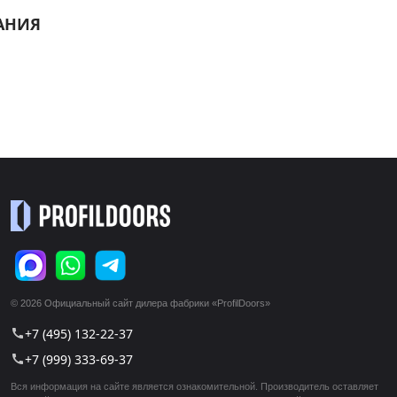
АНИЯ
© 2026 Официальный сайт дилера фабрики «ProfilDoors»
+7 (495) 132-22-37
call
+7 (999) 333-69-37
call
Вся информация на сайте является ознакомительной. Производитель оставляет