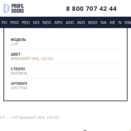
8 800 707 42 44
PO
PDO
PEO
NO
NEO
APO
AXO
AVO
NDO
NA
NE
N
N
МОДЕЛЬ
1.8P
ЦВЕТ
КРЕМ ВАЙТ (RAL 120-02)
СТЕКЛО
МАТОВОЕ
АРТИКУЛ
28577044
ия
P
1.8P Крем Вайт (RAL 120-02)