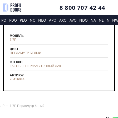
8 800 707 42 44
PO
PDO
PEO
NO
NEO
APO
AXO
AVO
NDO
NA
NE
N
N
МОДЕЛЬ
1.7P
ЦВЕТ
ПЕРЛАМУТР БЕЛЫЙ
СТЕКЛО
LACOBEL ПЕРЛАМУТРОВЫЙ ЛАК
АРТИКУЛ
28416044
ия
P
1.7P Перламутр белый