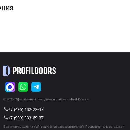
АНИЯ
© 2026 Официальный сайт дилера фабрики «ProfilDoors»
+7 (495) 132-22-37
call
+7 (999) 333-69-37
call
Вся информация на сайте является ознакомительной. Производитель оставляет