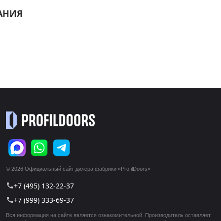
АНИЯ
© 2026 Официальный сайт дилера фабрики «ProfilDoors»
+7 (495) 132-22-37
call
+7 (999) 333-69-37
call
Вся информация на сайте является ознакомительной. Производитель оставляет