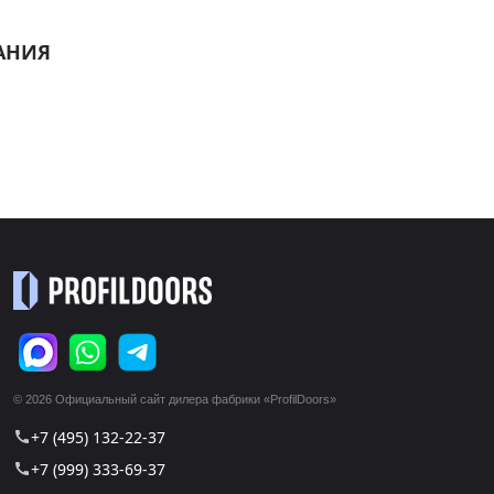
АНИЯ
© 2026 Официальный сайт дилера фабрики «ProfilDoors»
+7 (495) 132-22-37
call
+7 (999) 333-69-37
call