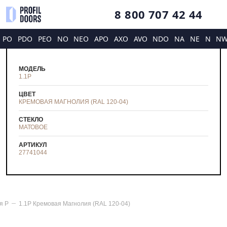
8 800 707 42 44
PO
PDO
PEO
NO
NEO
APO
AXO
AVO
NDO
NA
NE
N
N
МОДЕЛЬ
1.1P
ЦВЕТ
КРЕМОВАЯ МАГНОЛИЯ (RAL 120-04)
СТЕКЛО
МАТОВОЕ
АРТИКУЛ
27741044
ия
P
1.1P Кремовая Магнолия (RAL 120-04)