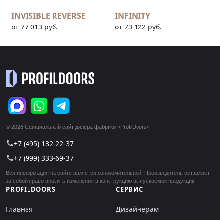
INVISIBLE REVERSE
INFINITY
от 77 013 руб.
от 73 122 руб.
© 2026 Официальный сайт дилера фабрики «ProfilDoors»
+7 (495) 132-22-37
call
+7 (999) 333-69-37
call
Вся информация на сайте является ознакомительной. Производитель оставляет
за собой право вносить изменения в конструкцию выпускаемой продукции.
PROFILDOORS
СЕРВИС
Главная
Дизайнерам