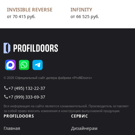
INVISIBLE REVERSE
INFINITY
от 70 415 руб.
от 66 525 руб.
© 2026 Официальный сайт дилера фабрики «ProfilDoors»
+7 (495) 132-22-37
call
+7 (999) 333-69-37
call
Вся информация на сайте является ознакомительной. Производитель оставляет
за собой право вносить изменения в конструкцию выпускаемой продукции.
PROFILDOORS
СЕРВИС
Главная
Дизайнерам