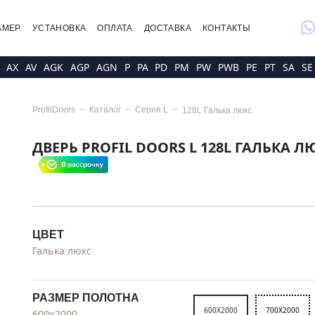
whatsap
АМЕР
УСТАНОВКА
ОПЛАТА
ДОСТАВКА
КОНТАКТЫ
AX
AV
AGK
AGP
AGN
P
PA
PD
PM
PW
PWB
PE
PT
SA
SE
ProfilDoors
Каталог
Серия
L
128L Галька люкс
ДВЕРЬ PROFIL DOORS L 128L ГАЛЬКА Л
ЦВЕТ
Галька люкс
РАЗМЕР ПОЛОТНА
600X2000
700X2000
600x2000