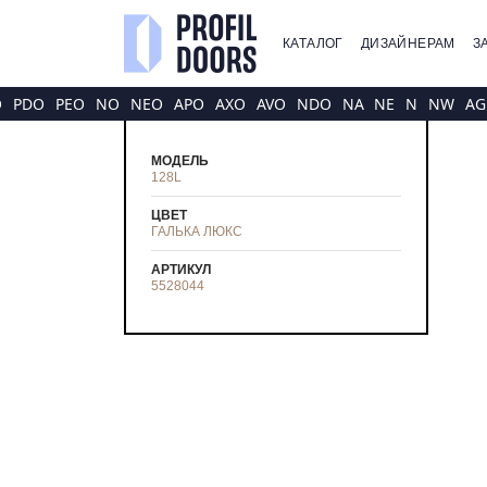
КАТАЛОГ
ДИЗАЙНЕРАМ
З
O
PDO
PEO
NO
NEO
APO
AXO
AVO
NDO
NA
NE
N
NW
AG
МОДЕЛЬ
128L
ЦВЕТ
ГАЛЬКА ЛЮКС
АРТИКУЛ
5528044