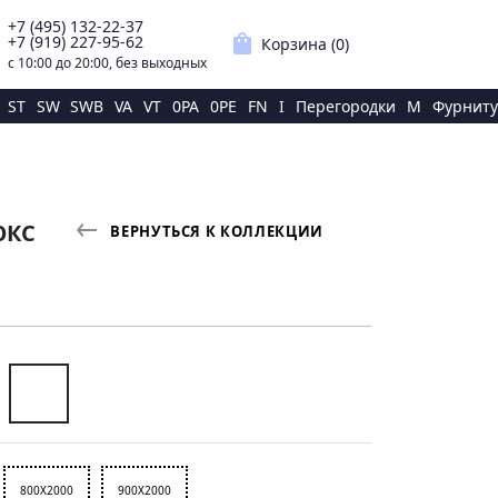
+7 (495) 132-22-37
p
shopping_bag
+7 (919) 227-95-62
Корзина (
0
)
с 10:00 до 20:00, без выходных
ST
SW
SWB
VA
VT
0PA
0PE
FN
I
Перегородки
M
Фурниту
ЮКС
ВЕРНУТЬСЯ К КОЛЛЕКЦИИ
800X2000
900X2000