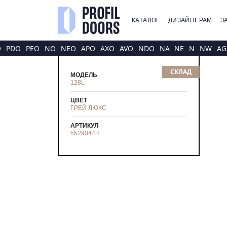
КАТАЛОГ
ДИЗАЙНЕРАМ
З
O
PDO
PEO
NO
NEO
APO
AXO
AVO
NDO
NA
NE
N
NW
AG
СКЛАД
МОДЕЛЬ
128L
ЦВЕТ
ГРЕЙ ЛЮКС
АРТИКУЛ
5529044
П