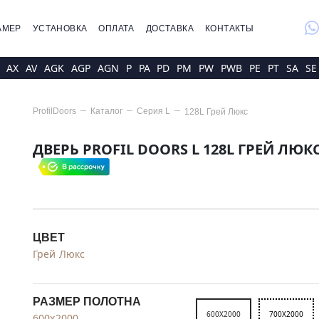
whatsap
АМЕР
УСТАНОВКА
ОПЛАТА
ДОСТАВКА
КОНТАКТЫ
AX
AV
AGK
AGP
AGN
P
PA
PD
PM
PW
PWB
PE
PT
SA
SE
ProfilDoors
Каталог
Серия
L
128L Грей Люкс
ДВЕРЬ PROFIL DOORS L 128L ГРЕЙ ЛЮК
ЦВЕТ
Грей Люкс
РАЗМЕР ПОЛОТНА
600X2000
700X2000
600x2000