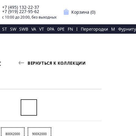
+7 (495) 132-22-37
p
shopping_bag
+7 (919) 227-95-62
Корзина (
0
)
с 10:00 до 20:00, без выходных
ST
SW
SWB
VA
VT
0PA
0PE
FN
I
Перегородки
M
Фурниту
С
ВЕРНУТЬСЯ К КОЛЛЕКЦИИ
800X2000
900X2000