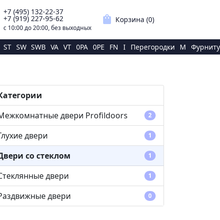
+7 (495) 132-22-37
p
shopping_bag
+7 (919) 227-95-62
Корзина (
0
)
с 10:00 до 20:00, без выходных
ST
SW
SWB
VA
VT
0PA
0PE
FN
I
Перегородки
M
Фурниту
Категории
Межкомнатные двери Profildoors
2
Глухие двери
1
Двери со стеклом
1
Стеклянные двери
1
Раздвижные двери
0