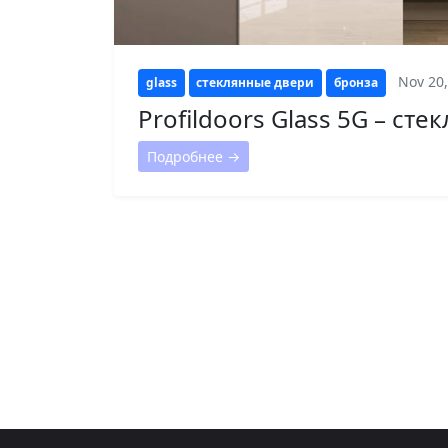
Nov 20,
glass
стеклянные двери
бронза
Profildoors Glass 5G – ст
Подробнее →