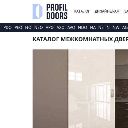
КАТАЛОГ
ДИЗАЙНЕРАМ
З
O
PDO
PEO
NO
NEO
APO
AXO
AVO
NDO
NA
NE
N
NW
AG
КАТАЛОГ МЕЖКОМНАТНЫХ ДВЕР