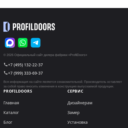
© 2026 Официальный сайт дилера фабрики «ProfilDoors»
+7 (495) 132-22-37
call
+7 (999) 333-69-37
call
Вся информация на сайте является ознакомительной. Производитель оставляет
за собой право вносить изменения в конструкцию выпускаемой продукции.
PROFILDOORS
СЕРВИС
Главная
Дизайнерам
Каталог
Замер
Блог
Установка