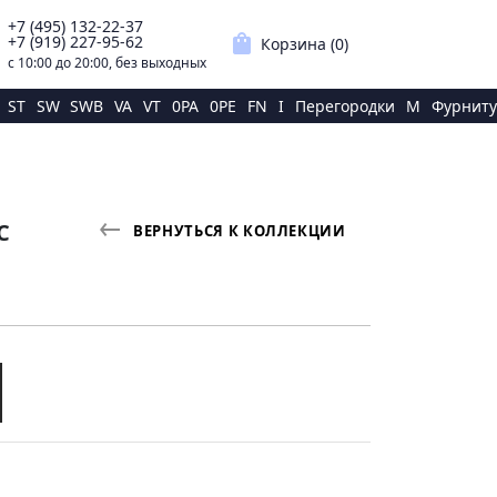
+7 (495) 132-22-37
p
shopping_bag
+7 (919) 227-95-62
Корзина (
0
)
с 10:00 до 20:00, без выходных
ST
SW
SWB
VA
VT
0PA
0PE
FN
I
Перегородки
M
Фурниту
С
ВЕРНУТЬСЯ К КОЛЛЕКЦИИ