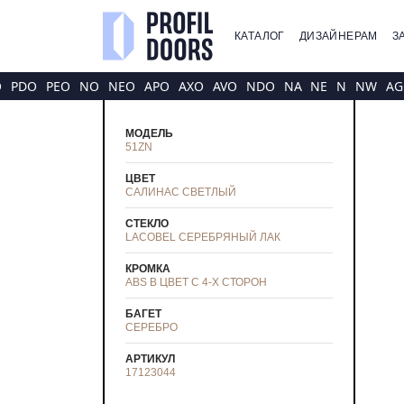
КАТАЛОГ
ДИЗАЙНЕРАМ
З
O
PDO
PEO
NO
NEO
APO
AXO
AVO
NDO
NA
NE
N
NW
AG
МОДЕЛЬ
51ZN
ЦВЕТ
САЛИНАС СВЕТЛЫЙ
СТЕКЛО
LACOBEL СЕРЕБРЯНЫЙ ЛАК
КРОМКА
ABS В ЦВЕТ С 4-Х СТОРОН
БАГЕТ
СЕРЕБРО
АРТИКУЛ
17123044