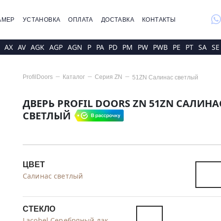
whatsap
АМЕР
УСТАНОВКА
ОПЛАТА
ДОСТАВКА
КОНТАКТЫ
AX
AV
AGK
AGP
AGN
P
PA
PD
PM
PW
PWB
PE
PT
SA
SE
ProfilDoors
Каталог
Серия
ZN
51ZN Салинас светлый
ДВЕРЬ PROFIL DOORS ZN 51ZN САЛИНА
СВЕТЛЫЙ
ЦВЕТ
Салинас светлый
СТЕКЛО
Lacobel Серебряный лак