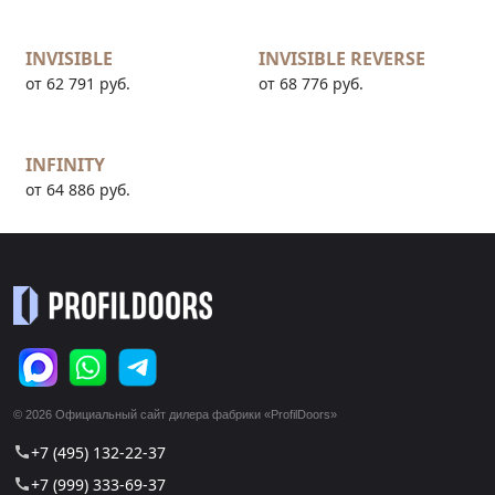
INVISIBLE
INVISIBLE REVERSE
от 62 791 руб.
от 68 776 руб.
INFINITY
от 64 886 руб.
© 2026 Официальный сайт дилера фабрики «ProfilDoors»
+7 (495) 132-22-37
call
+7 (999) 333-69-37
call