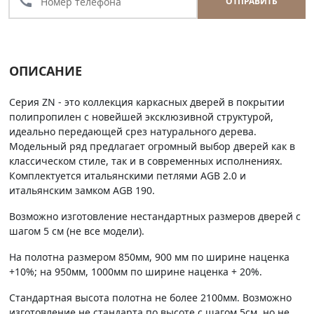
call
ОТПРАВИТЬ
ОПИСАНИЕ
Серия ZN - это коллекция каркасных дверей в покрытии
полипропилен с новейшей эксклюзивной структурой,
идеально передающей срез натурального дерева.
Модельный ряд предлагает огромный выбор дверей как в
классическом стиле, так и в современных исполнениях.
Комплектуется итальянскими петлями AGB 2.0 и
итальянским замком AGB 190.
Возможно изготовление нестандартных размеров дверей с
шагом 5 см (не все модели).
На полотна размером 850мм, 900 мм по ширине наценка
+10%; на 950мм, 1000мм по ширине наценка + 20%.
Стандартная высота полотна не более 2100мм. Возможно
изготовление не стандарта по высоте с шагом 5см, но не