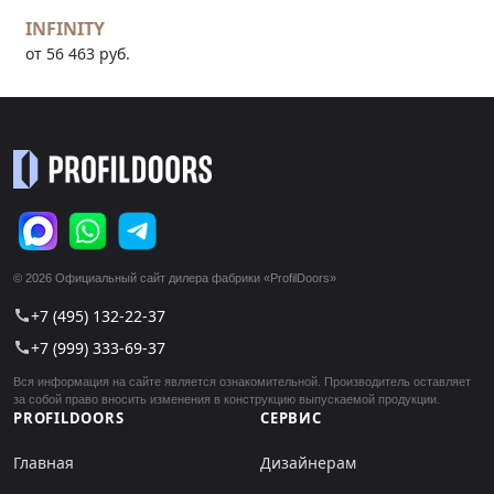
INFINITY
от 56 463 руб.
© 2026 Официальный сайт дилера фабрики «ProfilDoors»
+7 (495) 132-22-37
call
+7 (999) 333-69-37
call
Вся информация на сайте является ознакомительной. Производитель оставляет
за собой право вносить изменения в конструкцию выпускаемой продукции.
PROFILDOORS
СЕРВИС
Главная
Дизайнерам